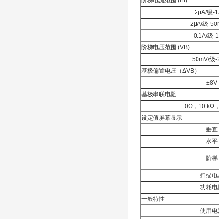
阶梯电流范围 (IB)
2μA/级-1
2μA/级-50
0.1A/级-
阶梯电压范围 (VB)
50mV/级-
基极偏置电压（ΔVB）
±8V
基极串联电阻
0Ω，10 kΩ，
设定值屏幕显示
垂直
水平
阶梯
扫描电
功耗电
一般特性
使用电