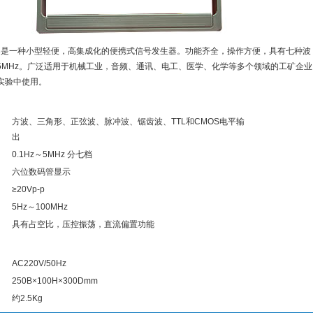
生器是一种小型轻便，高集成化的便携式信号发生器。功能齐全，操作方便，具有七种波
z-5MHz。广泛适用于机械工业，音频、通讯、电工、医学、化学等多个领域的工矿企业
实验中使用。
方波、三角形、正弦波、脉冲波、锯齿波、TTL和CMOS电平输
出
0.1Hz～5MHz 分七档
六位数码管显示
≥20Vp-p
5Hz～100MHz
具有占空比，压控振荡，直流偏置功能
AC220V/50Hz
250B×100H×300Dmm
约2.5Kg