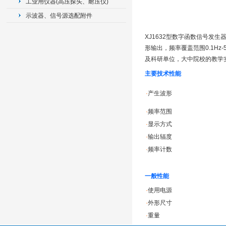
工业用仪器(高压探头、耐压仪)
示波器、信号源选配附件
XJ1632型数字函数信号发
形输出，频率覆盖范围0.1H
及科研单位，大中院校的教学
主要技术性能
·
产生波形
·
频率范围
·
显示方式
·
输出辐度
·
频率计数
一般性能
·
使用电源
·
外形尺寸
·
重量